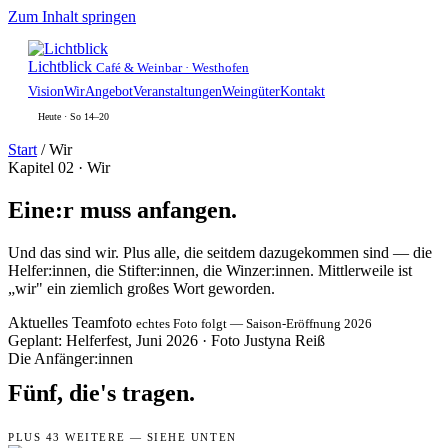
Zum Inhalt springen
Lichtblick
Café & Weinbar · Westhofen
Vision
Wir
Angebot
Veranstaltungen
Weingüter
Kontakt
Heute · So 14–20
Start
/
Wir
Kapitel 02 · Wir
Eine:r muss
anfangen.
Und das sind wir. Plus alle, die seitdem dazu­gekommen sind — die
Helfer:innen, die Stifter:innen, die Winzer:innen. Mittlerweile ist
„wir" ein ziemlich großes Wort geworden.
Aktuelles Teamfoto
echtes Foto folgt — Saison-Eröffnung 2026
Geplant: Helferfest, Juni 2026 · Foto Justyna Reiß
Die Anfänger:innen
Fünf, die's tragen.
PLUS 43 WEITERE — SIEHE UNTEN