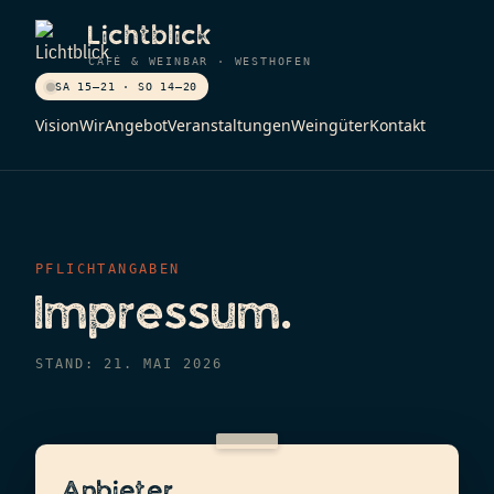
Lichtblick
CAFÉ & WEINBAR · WESTHOFEN
SA 15–21 · SO 14–20
Vision
Wir
Angebot
Veranstaltungen
Weingüter
Kontakt
PFLICHTANGABEN
Impressum.
STAND: 21. MAI 2026
Anbieter