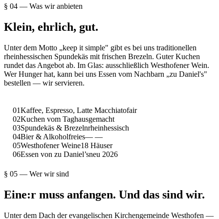
§ 04 — Was wir anbieten
Klein, ehrlich, gut.
Unter dem Motto „keep it simple" gibt es bei uns traditionellen
rheinhessischen Spundekäs mit frischen Brezeln. Guter Kuchen
rundet das Angebot ab. Im Glas: ausschließlich Westhofener Wein.
Wer Hunger hat, kann bei uns Essen vom Nachbarn „zu Daniel's"
bestellen — wir servieren.
01
Kaffee, Espresso, Latte Macchiato
fair
02
Kuchen vom Tag
hausgemacht
03
Spundekäs & Brezeln
rheinhessisch
04
Bier & Alkoholfreies
— —
05
Westhofener Weine
18 Häuser
06
Essen von zu Daniel’s
neu 2026
§ 05 — Wer wir sind
Eine:r muss anfangen. Und das sind wir.
Unter dem Dach der evangelischen Kirchengemeinde Westhofen —