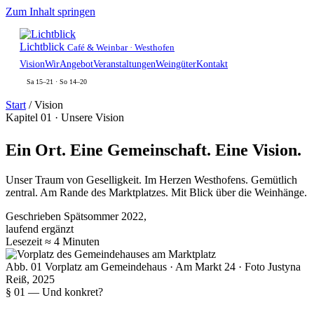
Zum Inhalt springen
Lichtblick
Café & Weinbar · Westhofen
Vision
Wir
Angebot
Veranstaltungen
Weingüter
Kontakt
Sa 15–21 · So 14–20
Start
/
Vision
Kapitel 01 · Unsere Vision
Ein Ort.
Eine Gemeinschaft.
Eine Vision.
Unser Traum von Geselligkeit. Im Herzen Westhofens. Gemütlich
zentral. Am Rande des Marktplatzes. Mit Blick über die Weinhänge.
Geschrieben
Spätsommer 2022,
laufend ergänzt
Lesezeit
≈ 4 Minuten
Abb. 01
Vorplatz am Gemeindehaus · Am Markt 24 · Foto Justyna
Reiß, 2025
§ 01 — Und konkret?