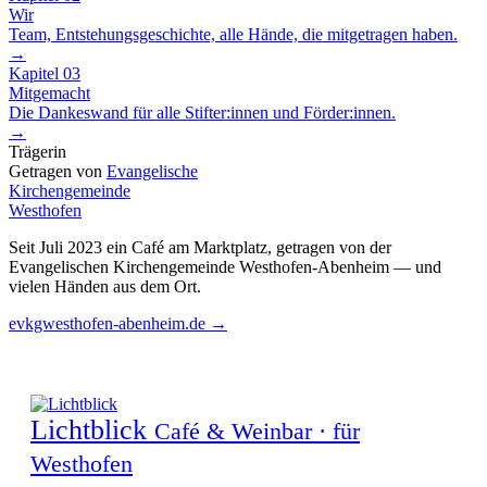
Wir
Team, Entstehungsgeschichte, alle Hände, die mitgetragen haben.
→
Kapitel 03
Mitgemacht
Die Dankeswand für alle Stifter:innen und Förder:innen.
→
Trägerin
Getragen von
Evangelische
Kirchengemeinde
Westhofen
Seit Juli 2023 ein Café am Marktplatz, getragen von der
Evangelischen Kirchengemeinde Westhofen-Abenheim — und
vielen Händen aus dem Ort.
evkgwesthofen-abenheim.de
→
Lichtblick
Café & Weinbar · für
Westhofen