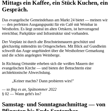
Mittags ein Kaffee, ein Stück Kuchen, ein
Gespräch.
Das evangelische Gemeindehaus am Markt 24 bietet — meinen wir
— den perfekten Ausgangspunkt für ein Café mit Weinbar in
Westhofen. Es liegt zentral im alten Ortskern, ist hervorragend
erreichbar, Parkplätze und Infrastruktur sind vorhanden.
Der Vorplatz ist durch alte Bruchsteinmauern geschützt und
gleichzeitig mittendrin im Ortsgeschehen. Mit Blick auf Gundheim
schweift das Auge ungehindert über die Westhofener Gemarkung
und die schön angelegten Weinberge.
In Richtung Ortsmitte erheben sich die weißen Mauern der
evangelischen Kirche — und bieten der Betrachterin eine
architektonische Abwechslung.
„Keiner machts?
Dann
probieren wirs!"
— so fing es an, Spätsommer 2022
§ 02 — Wann geht's los?
Samstag- und Sonntag­nachmittag — von
Pfingsten bis Ende September.